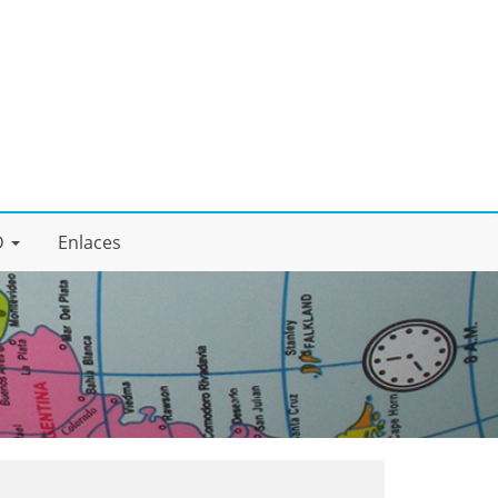
D
Enlaces