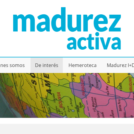
énes somos
De interés
Hemeroteca
Madurez I+