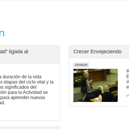
on
ad" ligada al
Crecer Envejeciendo
OPINION
R
E
a duración de la vida
i
 etapas del ciclo vital y la
e
os significados del
ión para la Actividad se
c
 para aprender nuevas
ad.